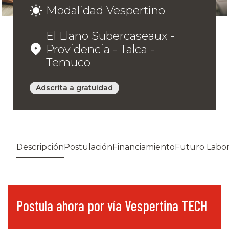
Modalidad Vespertino
El Llano Subercaseaux -
Providencia - Talca -
Temuco
Adscrita a gratuidad
Descripción
Postulación
Financiamiento
Futuro Labor
Postula ahora por vía Vespertina TECH