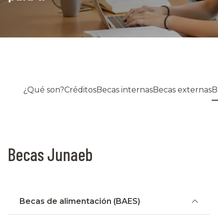
¿Qué son?
Créditos
Becas internas
Becas externas
B
Becas Junaeb
Becas de alimentación (BAES)