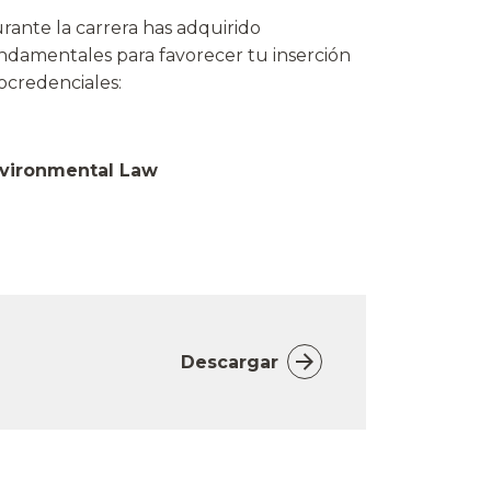
rante la carrera has adquirido
undamentales para favorecer tu inserción
rocredenciales:
vironmental Law
Descargar