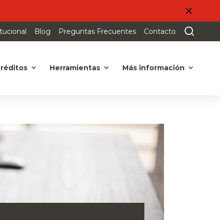
itucional
Blog
Preguntas Frecuentes
Contacto
réditos
Herramientas
Más información