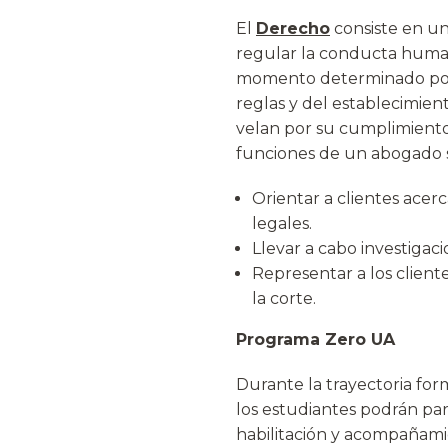
El
Derecho
consiste en u
regular la conducta human
momento determinado por 
reglas y del establecimien
velan por su cumplimiento 
funciones de un abogado 
Orientar a clientes acer
legales.
Llevar a cabo investigacio
Representar a los client
la corte.
Programa Zero UA
Durante la trayectoria for
los estudiantes podrán part
habilitación y acompañam