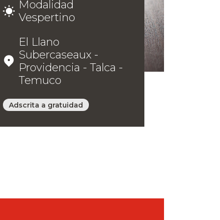
Modalidad
Vespertino
El Llano
Subercaseaux -
Providencia - Talca -
Temuco
Adscrita a gratuidad