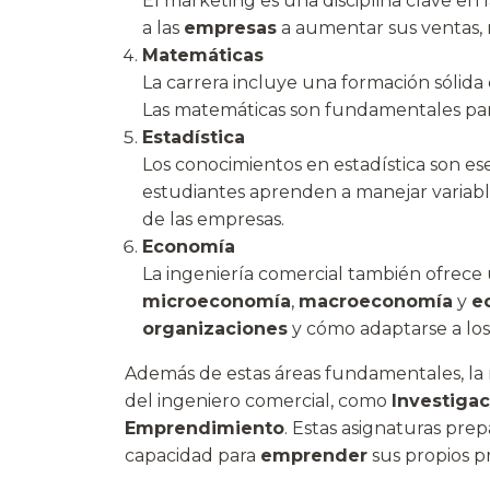
El marketing es una disciplina clave en 
a las
empresas
a aumentar sus ventas, 
Matemáticas
La carrera incluye una formación sólid
Las matemáticas son fundamentales para 
Estadística
Los conocimientos en estadística son ese
estudiantes aprenden a manejar variables
de las empresas.
Economía
La ingeniería comercial también ofrece
microeconomía
,
macroeconomía
y
e
organizaciones
y cómo adaptarse a lo
Además de estas áreas fundamentales, la 
del ingeniero comercial, como
Investiga
Emprendimiento
. Estas asignaturas pre
capacidad para
emprender
sus propios pr