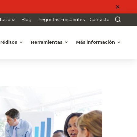
itucional
Blog
Preguntas Frecuentes
Contacto
réditos
Herramientas
Más información