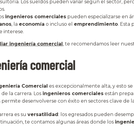
sultoría. Los sueldos pueden variar según el sector, per
os.
Los
ingenieros comerciales
pueden especializarse en ár
anos
, la
economía
o incluso el
emprendimiento
. Esta 
e interese.
diar ingeniería comercial
, te recomendamos leer nuest
niería comercial
geniería Comercial
es excepcionalmente alta, y esto se
 de la carrera. Los
ingenieros comerciales
están prepar
es permite desenvolverse con éxito en sectores clave de 
arrera es su
versatilidad
: los egresados pueden desemp
ntinuación, te contamos algunas áreas donde los
ingeni