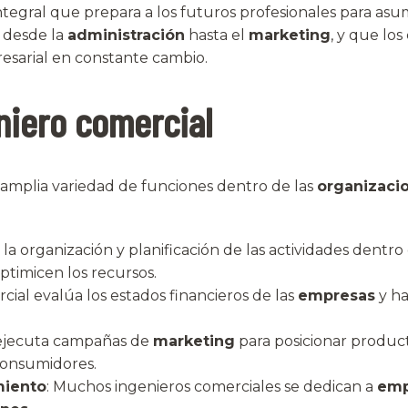
ntegral que prepara a los futuros profesionales para asum
 desde la
administración
hasta el
marketing
, y que lo
esarial en constante cambio.
niero comercial
mplia variedad de funciones dentro de las
organizaci
 la organización y planificación de las actividades dentr
optimicen los recursos.
cial evalúa los estados financieros de las
empresas
y ha
y ejecuta campañas de
marketing
para posicionar product
 consumidores.
miento
: Muchos ingenieros comerciales se dedican a
emp