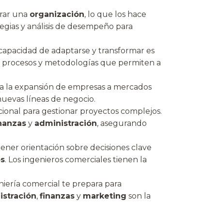
erar una
organización
, lo que los hace
tegias y análisis de desempeño para
capacidad de adaptarse y transformar es
, procesos y metodologías que permiten a
n a la expansión de empresas a mercados
nuevas líneas de negocio.
cional para gestionar proyectos complejos.
nanzas
y
administración
, asegurando
ener orientación sobre decisiones clave
os
. Los ingenieros comerciales tienen la
eniería comercial te prepara para
istración
,
finanzas
y
marketing
son la