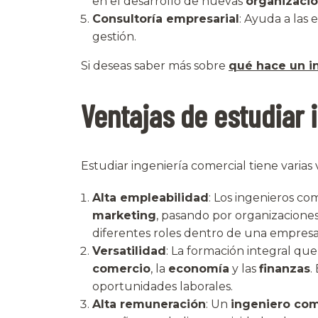
en el desarrollo de nuevas
organizaci
Consultoría empresarial
: Ayuda a las 
gestión.
Si deseas saber más sobre
qué hace un i
Ventajas de estudiar 
Estudiar ingeniería comercial tiene varias 
Alta empleabilidad
: Los ingenieros 
marketing
, pasando por organizaciones 
diferentes roles dentro de una empresa
Versatilidad
: La formación integral que
comercio
, la
economía
y las
finanzas
.
oportunidades laborales.
Alta remuneración
: Un
ingeniero com