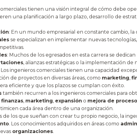
 comerciales tienen una visión integral de cómo debe op
eren una planificación a largo plazo, desarrollo de estra
ción
: En un mundo empresarial en constante cambio, la 
ales
se especializan en implementar nuevas tecnologías
petitivas.
les
: Muchos de los egresados en esta carrera se dedica
rtaciones
, alianzas estratégicas o la implementación de 
: Los ingenieros comerciales tienen una capacidad excep
ución de proyectos en diversas áreas, como
marketing
,
fi
era eficiente y que los plazos se cumplan con éxito.
s
también recurren a los ingenieros comerciales para obt
n
finanzas
,
marketing
,
expansión
o
mejora de proces
timicen cada área dentro de una organización.
res de los que sueñan con crear tu propio negocio, la ing
nto
. Los conocimientos adquiridos en áreas como
admin
uevas
organizaciones
.