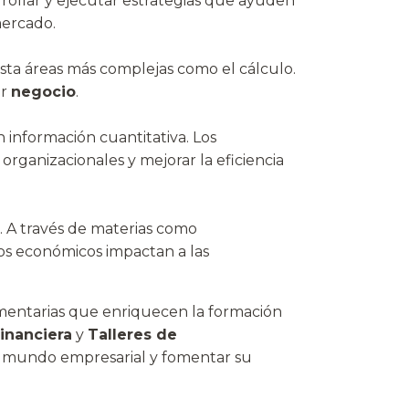
rrollar y ejecutar estrategias que ayuden
mercado.
sta áreas más complejas como el cálculo.
er
negocio
.
n información cuantitativa. Los
organizacionales y mejorar la eficiencia
. A través de materias como
os económicos impactan a las
ementarias que enriquecen la formación
Financiera
y
Talleres de
del mundo empresarial y fomentar su