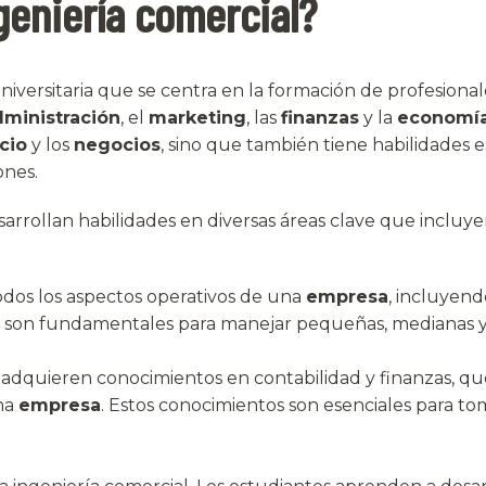
ngeniería comercial?
iversitaria que se centra en la formación de profesionales
dministración
, el
marketing
, las
finanzas
y la
economí
cio
y los
negocios
, sino que también tiene habilidades 
ones.
esarrollan habilidades en diversas áreas clave que incluye
odos los aspectos operativos de una
empresa
, incluyend
des son fundamentales para manejar pequeñas, medianas y
s adquieren conocimientos en contabilidad y finanzas, q
una
empresa
. Estos conocimientos son esenciales para to