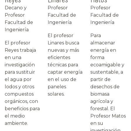
Decano y
Profesor
Profesor
Profesor
Facultad de
Facultad de
Facultad de
Ingeniería
Ingeniería
Ingeniería
El profesor
Para
El profesor
Linares busca
almacenar
Reyes trabaja
nuevas y más
energía en
en una
eficientes
forma
investigación
técnicas para
ecoamigable y
para sustituir
captar energía
sustentable, a
el agua por
en el uso de
partir de
lodos y otros
paneles
desechos de
compuestos
solares.
biomasa
orgánicos, con
agrícola y
beneficios para
forestal. El
el medio
Profesor Matos
ambiente.
en su
investigación