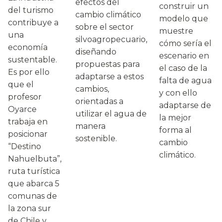
efectos del
construir un
del turismo
cambio climático
modelo que
contribuye a
sobre el sector
muestre
una
silvoagropecuario,
cómo sería el
economía
diseñando
escenario en
sustentable.
propuestas para
el caso de la
Es por ello
adaptarse a estos
falta de agua
que el
cambios,
y con ello
profesor
orientadas a
adaptarse de
Oyarce
utilizar el agua de
la mejor
trabaja en
manera
forma al
posicionar
sostenible.
cambio
“Destino
climático.
Nahuelbuta”,
ruta turística
que abarca 5
comunas de
la zona sur
de Chile y